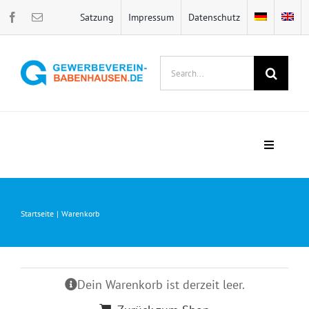
Zum
Satzung
Impressum
Datenschutz
Inhalt
springen
Suche
nach:
Toggle
Navigati
Home
Startseite
Warenkorb
Veranstaltungen
Bawwehaiser Batzen
Dein Warenkorb ist derzeit leer.
Neues