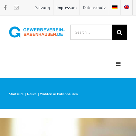
Zum
Satzung
Impressum
Datenschutz
Inhalt
springen
Suche
nach:
Toggle
Navigati
Home
Startseite
Neues
Wahlen in Babenhausen
Veranstaltungen
Bawwehaiser Batzen
Neues